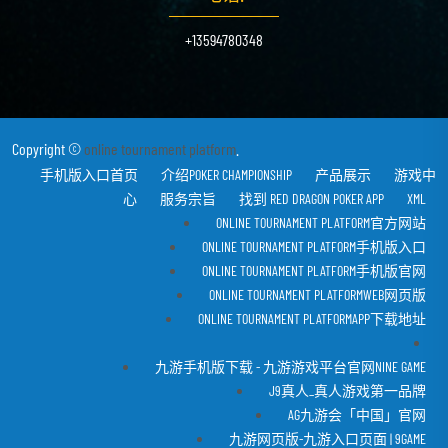
+13594780348
Copyright ©
online tournament platform
.
手机版入口首页
介绍POKER CHAMPIONSHIP
产品展示
游戏中
心
服务宗旨
找到 RED DRAGON POKER APP
XML
ONLINE TOURNAMENT PLATFORM官方网站
ONLINE TOURNAMENT PLATFORM手机版入口
ONLINE TOURNAMENT PLATFORM手机版官网
ONLINE TOURNAMENT PLATFORMWEB网页版
ONLINE TOURNAMENT PLATFORMAPP下载地址
九游手机版下载 - 九游游戏平台官网NINE GAME
J9真人_真人游戏第一品牌
AG九游会「中国」官网
九游网页版-九游入口页面 | 9GAME