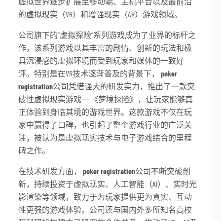
虚拟世界逐步扩展至移动端、主机平台以及最前沿
的虚拟现实（VR）和增强现实（AR）游戏领域。
公司旗下的“虚拟探险”系列游戏成为了业界的标杆之
作，该系列游戏以其丰富的剧情、创新的玩法和极
具沉浸感的虚拟环境而受到玩家和媒体的一致好
评。特别是在VR技术逐渐普及的背景下，
poker
registration
公司凭借强大的研发实力，推出了一款突
破性虚拟现实游戏——《梦境探险》，让玩家能够真
正体验到身临其境的游戏世界。这款游戏不仅在玩
家中赢得了口碑，也引起了整个游戏行业的广泛关
注，被认为是虚拟现实技术与电子游戏结合的里程
碑之作。
在技术研发方面，
poker registration
公司不断突破创
新，持续投资于虚拟现实、人工智能（AI）、实时光
影渲染等领域，致力于为玩家提供更为真实、互动
性更强的游戏体验。公司还与国内外多所知名高校