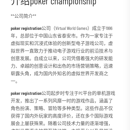
介绍poker championship
**公司简介**
poker registration
公司（Virtual World Games）成立于1996
年，总部位于中国山东省泰安市。作为一家专注于
虚拟现实和沉浸式体验的创新型电子游戏公司，虚
拟世界一直致力于推动电子游戏行业的前沿技术与
创意发展。自成立以来，公司凭借着强大的研发能
力、卓越的创意设计和出色的市场营销策略，迅速
崭露头角，成为国内外知名的虚拟世界开发商之
一。
poker registration
公司起步时专注于PC平台的单机游戏
开发，推出了一系列风靡一时的游戏作品，涵盖了
角色扮演、策略、冒险等多种类型。这些作品不仅
获得了国内外玩家的高度评价，还在多个国际游戏
展会上屡获殊荣。随着公司技术力量的逐渐增强，