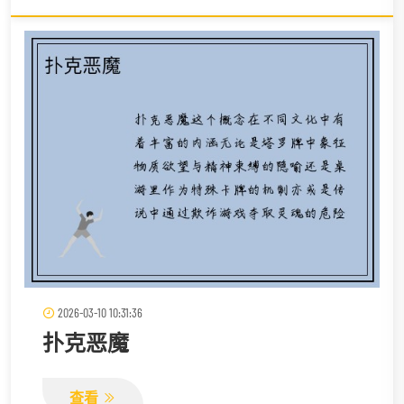
2026-03-10 10:31:36
扑克恶魔
查看