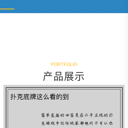
PORTFOLIO
产品展示