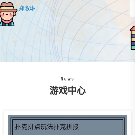
冉翠萱
News
游戏中心